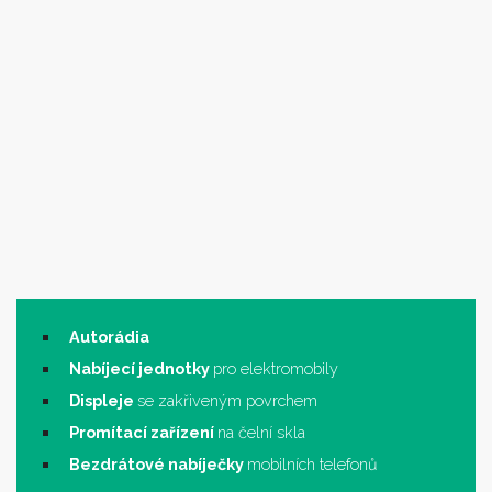
Autorádia
Nabíjecí jednotky
pro elektromobily
Displeje
se zakřiveným povrchem
Promítací zařízení
na čelní skla
Bezdrátové nabíječky
mobilních telefonů